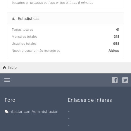
basados en usuarios activos en los últimos 5 minutos
Estadísticas
Temas totales
41
Mensajes totales
318
Usuarios totales
958
Nuestro usuario más reciente es
Aidnas
Inicio
Foro
Enlaces de interes
Contactar con Administración
-
-
-