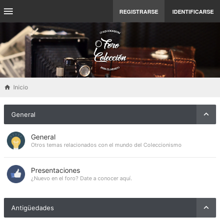
REGISTRARSE
IDENTIFICARSE
Inicio
General
General
Otros temas relacionados con el mundo del Coleccionismo
Presentaciones
¿Nuevo en el foro? Date a conocer aquí.
Antigüedades