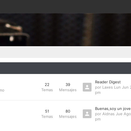
Reader Digest
22
39
por
Laxes
Lun Jun 
Temas
Mensajes
smo
pm
Buenas,soy un jove
51
80
por
Aidnas
Jue Ago
Temas
Mensajes
pm