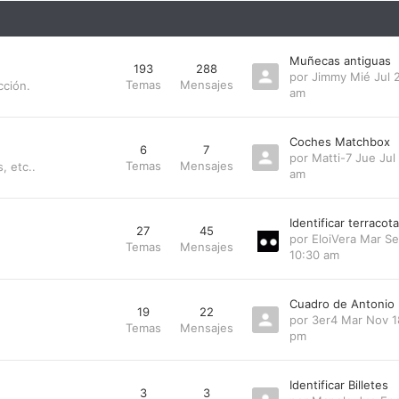
Muñecas antiguas
193
288
por
Jimmy
Mié Jul 
Temas
Mensajes
cción.
am
Coches Matchbox
6
7
por
Matti-7
Jue Jul
Temas
Mensajes
, etc..
am
Identificar terraco
27
45
por
EloiVera
Mar Se
Temas
Mensajes
10:30 am
Cuadro de Antonio
19
22
por
3er4
Mar Nov 1
Temas
Mensajes
pm
Identificar Billetes
3
3