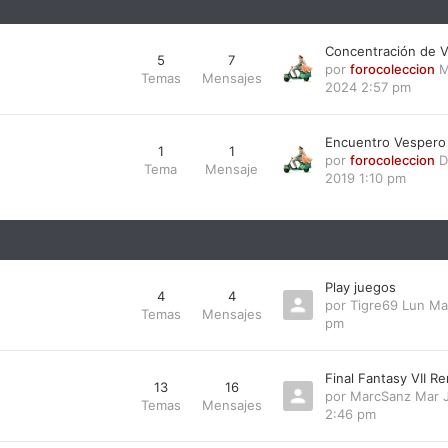
Concentración de V
5
7
por
forocoleccion
M
Temas
Mensajes
2024 2:57 pm
Encuentro Vespero
1
1
por
forocoleccion
D
Tema
Mensaje
2019 1:10 pm
Play juegos
4
4
por
Tigre69
Lun Ma
Temas
Mensajes
pm
Final Fantasy VII R
13
16
por
MarcSanz
Mar J
Temas
Mensajes
2:46 pm