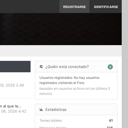
REGISTRARSE
IDENTIFICARSE
¿Quién está conectado?
5
Usuarios registrados: No hay usuarios
registrados visitando el Foro
29, 2026 2:49
basados en usuarios activos en los últimos 5
minutos
n al que le…
Estadísticas
 06, 2026 4:42
Temas totales
41
Mensajes totales
318