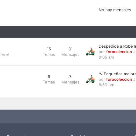
No hay mensajes
Despedida a Robe I
15
31
por
forocoleccion
J
Temas
Mensajes
foro!
8:05 am
🔧 Pequeñas mejora
6
7
por
forocoleccion
J
Temas
Mensajes
8:50 pm