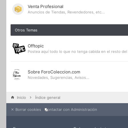
Venta Profesional
Anuncios de Tiendas, Revendedores, etc...
Otros Temas
Offtopic
Postea aquí todo lo que no tenga cabida en el resto del 
Sobre ForoColeccion.com
Novedades, Sugerencias, Avisos...
Inicio
Índice general
Borrar cookies
Contactar con Administración