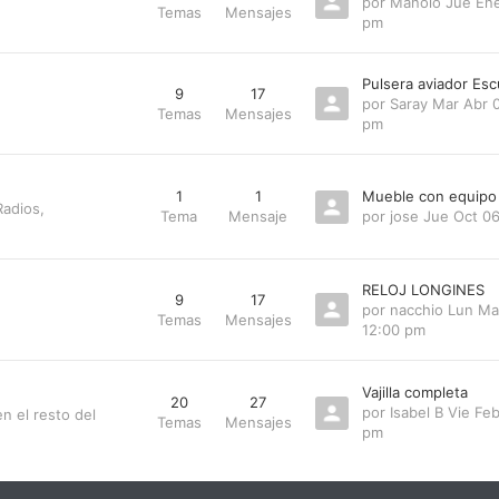
por
Manolo
Jue Ene
Temas
Mensajes
pm
Pulsera aviador Esc
9
17
por
Saray
Mar Abr 0
Temas
Mensajes
pm
1
1
Mueble con equipo
Radios,
Tema
Mensaje
por
jose
Jue Oct 0
RELOJ LONGINES
9
17
por
nacchio
Lun Ma
Temas
Mensajes
12:00 pm
Vajilla completa
20
27
por
Isabel B
Vie Feb
n el resto del
Temas
Mensajes
pm