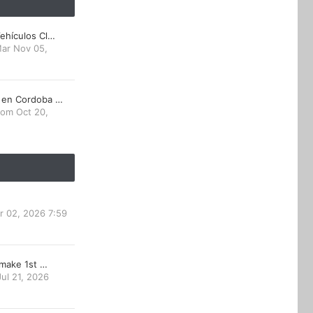
ehículos Cl…
ar Nov 05,
 en Cordoba …
om Oct 20,
r 02, 2026 7:59
emake 1st …
ul 21, 2026