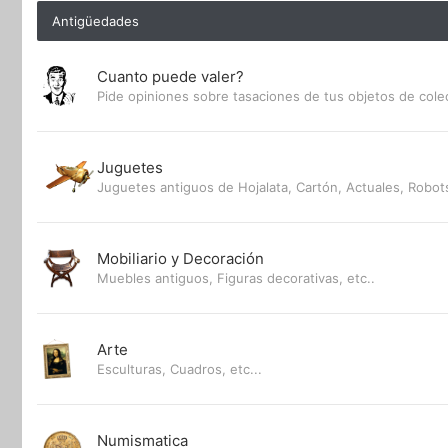
Antigüedades
Cuanto puede valer?
Pide opiniones sobre tasaciones de tus objetos de cole
Juguetes
Juguetes antiguos de Hojalata, Cartón, Actuales, Robots
Mobiliario y Decoración
Muebles antiguos, Figuras decorativas, etc..
Arte
Esculturas, Cuadros, etc...
Numismatica