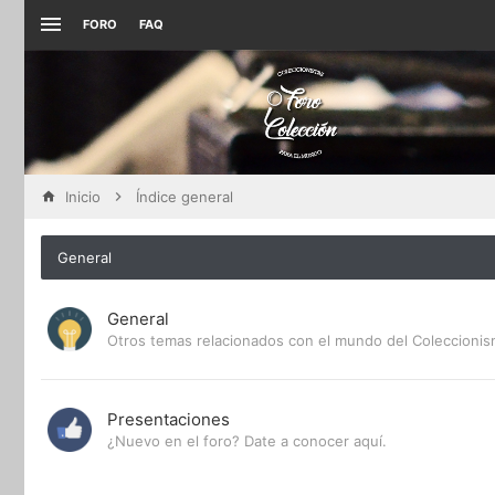
FORO
FAQ
Inicio
Índice general
General
General
Otros temas relacionados con el mundo del Coleccioni
Presentaciones
¿Nuevo en el foro? Date a conocer aquí.