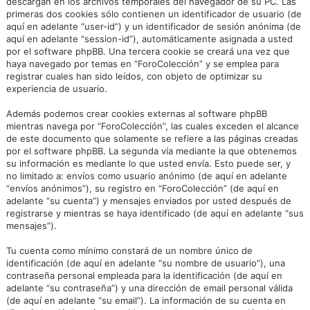
descargan en los archivos temporales del navegador de su PC. Las
primeras dos cookies sólo contienen un identificador de usuario (de
aquí en adelante “user-id”) y un identificador de sesión anónima (de
aquí en adelante “session-id”), automáticamente asignada a usted
por el software phpBB. Una tercera cookie se creará una vez que
haya navegado por temas en “ForoColección” y se emplea para
registrar cuales han sido leídos, con objeto de optimizar su
experiencia de usuario.
Además podemos crear cookies externas al software phpBB
mientras navega por “ForoColección”, las cuales exceden el alcance
de este documento que solamente se refiere a las páginas creadas
por el software phpBB. La segunda vía mediante la que obtenemos
su información es mediante lo que usted envía. Esto puede ser, y
no limitado a: envíos como usuario anónimo (de aquí en adelante
“envíos anónimos”), su registro en “ForoColección” (de aquí en
adelante “su cuenta”) y mensajes enviados por usted después de
registrarse y mientras se haya identificado (de aquí en adelante “sus
mensajes”).
Tu cuenta como mínimo constará de un nombre único de
identificación (de aquí en adelante “su nombre de usuario”), una
contraseña personal empleada para la identificación (de aquí en
adelante “su contraseña”) y una dirección de email personal válida
(de aquí en adelante “su email”). La información de su cuenta en