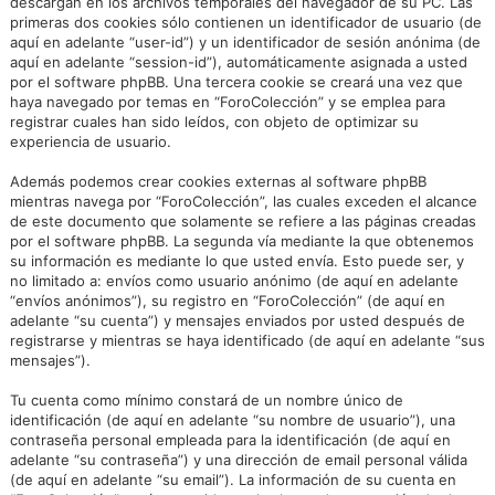
descargan en los archivos temporales del navegador de su PC. Las
primeras dos cookies sólo contienen un identificador de usuario (de
aquí en adelante “user-id”) y un identificador de sesión anónima (de
aquí en adelante “session-id”), automáticamente asignada a usted
por el software phpBB. Una tercera cookie se creará una vez que
haya navegado por temas en “ForoColección” y se emplea para
registrar cuales han sido leídos, con objeto de optimizar su
experiencia de usuario.
Además podemos crear cookies externas al software phpBB
mientras navega por “ForoColección”, las cuales exceden el alcance
de este documento que solamente se refiere a las páginas creadas
por el software phpBB. La segunda vía mediante la que obtenemos
su información es mediante lo que usted envía. Esto puede ser, y
no limitado a: envíos como usuario anónimo (de aquí en adelante
“envíos anónimos”), su registro en “ForoColección” (de aquí en
adelante “su cuenta”) y mensajes enviados por usted después de
registrarse y mientras se haya identificado (de aquí en adelante “sus
mensajes”).
Tu cuenta como mínimo constará de un nombre único de
identificación (de aquí en adelante “su nombre de usuario”), una
contraseña personal empleada para la identificación (de aquí en
adelante “su contraseña”) y una dirección de email personal válida
(de aquí en adelante “su email”). La información de su cuenta en