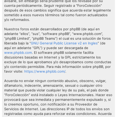
avisarle, sin embargo sería prudente que los revisase por su
cuenta periódicamente. Seguir registrado a “ForoColección”
después de esos cambios significa que acuerda estar legalmente
sometido a esos nuevos términos tal como fueron actualizados
y/o reformados.
Nuestros foros están desarrollados por phpBB (de aquí en
adelante “ellos”, “sus”, “software phpBB”, “www.phpbb.com”,
“phpBB Limited”, “phpBB Teams”) el cual es una solución de foros
liberada bajo la “
GNU General Public License v2 en Ingles
” (de
aquí en adelante “GPL”) y puede ser descargada de
www.phpbb.com
. El software phpBB solamente facilita
discusiones basadas en Internet y la GPL estrictamente los
excluye de lo que aprobamos y/o desaprobamos como conductas
y/o contenido permisible. Para más información sobre phpBB, por
favor visite:
https://www.phpbb.com/
.
Acuerda no enviar ningun contenido abusivo, obsceno, vulgar,
difamatorio, indecente, amenazante, sexual o cualquier otro
material que pueda violar cualquier ley de su país, el país donde
“ForoColección” está instalado o Leyes Internacionales. Hacer eso
provocará que sea inmediata y permanentemente expulsado y, si
lo creemos oportuno, con notificación a su Proveedor de
Servicios de Internet. Las direcciones IP de todos los envíos son
registradas como ayuda para reforzar estas condiciones. Acuerda