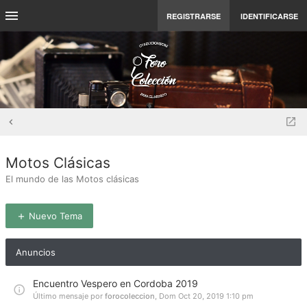
REGISTRARSE
IDENTIFICARSE
Motos Clásicas
El mundo de las Motos clásicas
Nuevo Tema
Anuncios
Encuentro Vespero en Cordoba 2019
Último mensaje por
forocoleccion
,
Dom Oct 20, 2019 1:10 pm