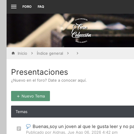
FORO
FAQ
Inicio
Índice general
Presentaciones
¿Nuevo en el foro? Date a conocer aquí.
Nuevo Tema
Temas
Buenas,soy un joven al que le gusta leer y no p
Publicado por
Aidnas
,
Jue Ago 06, 2026 4:42 pm