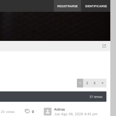
REGISTRARSE
IDENTIFICARSE
1
2
3
51 temas
Aidnas
0
20
vistas
Jue Ago 06, 2026 4:42 pm