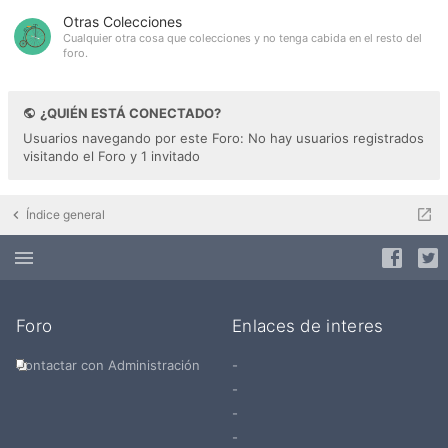
Otras Colecciones
Cualquier otra cosa que colecciones y no tenga cabida en el resto del
foro.
¿QUIÉN ESTÁ CONECTADO?
Usuarios navegando por este Foro: No hay usuarios registrados
visitando el Foro y 1 invitado
Índice general
Foro
Enlaces de interes
Contactar con Administración
-
-
-
-