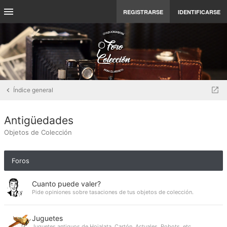
REGISTRARSE
IDENTIFICARSE
Índice general
Antigüedades
Objetos de Colección
Foros
Cuanto puede valer?
Pide opiniones sobre tasaciones de tus objetos de colección.
Juguetes
Juguetes antiguos de Hojalata, Cartón, Actuales, Robots, etc..