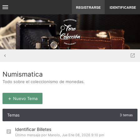
REGISTRARSE
IDENTIFICARSE
Numismatica
Todo sobre el coleccionismo de monedas.
Nuevo Tema
Temas
3 temas
Identificar Billetes
Último mensaje por
Manolo
,
Jue Ene 08, 2026 9:10 pm